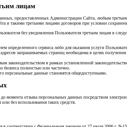
етьим лицам
 данных, предоставленных Администрации Сайта, любым третьим
а и такими третьими лицами договоров при условии сохранен
ьзователя без уведомления Пользователя третьим лицам в след
лем определенного сервиса либо для оказания услуги Пользоват
и, адресов запрашиваемых страниц необходима в целях получени
ым законодательством в рамках установленной законодательств
и бизнеса полностью или частично.
 его персональные данные становятся общедоступными.
ых
 до момента отзыва персональных данных посредством электрон
или без использования таких средств.
я в соответствии с Федеральным законом от 27 июля 2006 г. №