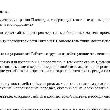
ятия.
амических страниц Площадки, содержащих текстовые данные, р
т и его поддоменах.
нтернет-сайты партнеров через сеть собственных контент-проек
айту посредством сети Интернет. Пользователь также может испо
а на управление Сайтом сотрудники, действующие от имени вл
рямо или косвенно к Пользователю, в том числе его имя, фамил
опозиции), типе и версии операционной системы, типе и версии
е устройства и разрешении его экрана, источнике перехода на С
овокупность действий, совершаемых с использованием средств 
влечение, использование, передача, обезличивание, блокировани
вателе, которые хранятся в компьютерной системе, необходимая 
ется на другой элемент в самом документе, на другой объект либ