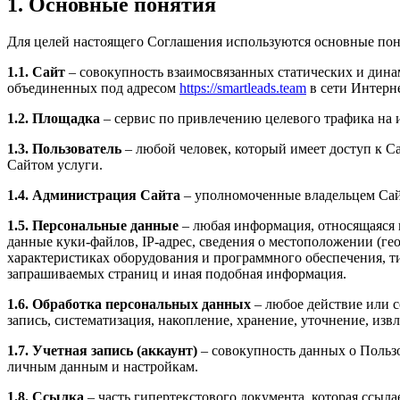
1. Основные понятия
Для целей настоящего Соглашения используются основные пон
1.1. Сайт
– совокупность взаимосвязанных статических и дин
объединенных под адресом
https://smartleads.team
в сети Интерне
1.2. Площадка
– сервис по привлечению целевого трафика на и
1.3. Пользователь
– любой человек, который имеет доступ к С
Сайтом услуги.
1.4. Администрация Сайта
– уполномоченные владельцем Сайт
1.5. Персональные данные
– любая информация, относящаяся п
данные куки-файлов, IP-адрес, сведения о местоположении (ге
характеристиках оборудования и программного обеспечения, тип
запрашиваемых страниц и иная подобная информация.
1.6. Обработка персональных данных
– любое действие или с
запись, систематизация, накопление, хранение, уточнение, из
1.7. Учетная запись (аккаунт)
– совокупность данных о Пользо
личным данным и настройкам.
1.8. Ссылка
– часть гипертекстового документа, которая ссыла